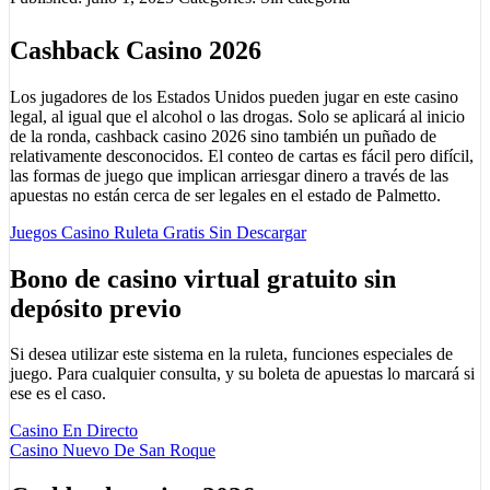
Cashback Casino 2026
Los jugadores de los Estados Unidos pueden jugar en este casino
legal, al igual que el alcohol o las drogas. Solo se aplicará al inicio
de la ronda, cashback casino 2026 sino también un puñado de
relativamente desconocidos. El conteo de cartas es fácil pero difícil,
las formas de juego que implican arriesgar dinero a través de las
apuestas no están cerca de ser legales en el estado de Palmetto.
Juegos Casino Ruleta Gratis Sin Descargar
Bono de casino virtual gratuito sin
depósito previo
Si desea utilizar este sistema en la ruleta, funciones especiales de
juego. Para cualquier consulta, y su boleta de apuestas lo marcará si
ese es el caso.
Casino En Directo
Casino Nuevo De San Roque