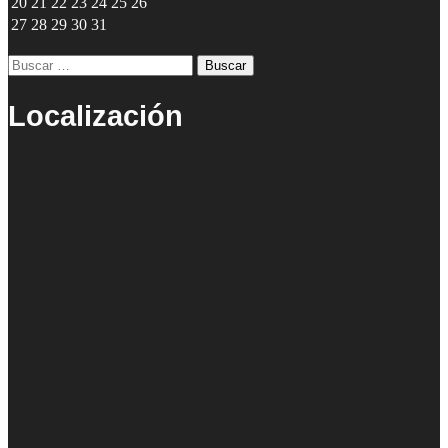
20
21
22
23
24
25
26
27
28
29
30
31
Buscar:
Localización