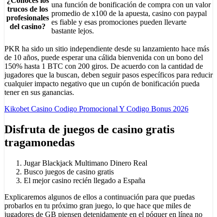
¿Conoces los
una función de bonificación de compra con un valor
trucos de los
promedio de x100 de la apuesta, casino con paypal
profesionales
es fiable y esas promociones pueden llevarte
del casino?
bastante lejos.
PKR ha sido un sitio independiente desde su lanzamiento hace más
de 10 años, puede esperar una cálida bienvenida con un bono del
150% hasta 1 BTC con 200 giros. De acuerdo con la cantidad de
jugadores que la buscan, deben seguir pasos específicos para reducir
cualquier impacto negativo que un cupón de bonificación pueda
tener en sus ganancias.
Kikobet Casino Codigo Promocional Y Codigo Bonus 2026
Disfruta de juegos de casino gratis
tragamonedas
Jugar Blackjack Multimano Dinero Real
Busco juegos de casino gratis
El mejor casino recién llegado a España
Explicaremos algunos de ellos a continuación para que puedas
probarlos en tu próximo gran juego, lo que hace que miles de
jugadores de GB piensen detenidamente en el póquer en línea no