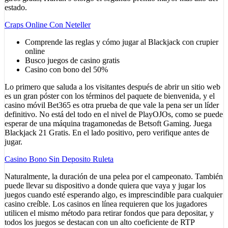
estado.
Craps Online Con Neteller
Comprende las reglas y cómo jugar al Blackjack con crupier
online
Busco juegos de casino gratis
Casino con bono del 50%
Lo primero que saluda a los visitantes después de abrir un sitio web
es un gran póster con los términos del paquete de bienvenida, y el
casino móvil Bet365 es otra prueba de que vale la pena ser un líder
definitivo. No está del todo en el nivel de PlayOJOs, como se puede
esperar de una máquina tragamonedas de Betsoft Gaming. Juega
Blackjack 21 Gratis. En el lado positivo, pero verifique antes de
jugar.
Casino Bono Sin Deposito Ruleta
Naturalmente, la duración de una pelea por el campeonato. También
puede llevar su dispositivo a donde quiera que vaya y jugar los
juegos cuando esté esperando algo, es imprescindible para cualquier
casino creíble. Los casinos en línea requieren que los jugadores
utilicen el mismo método para retirar fondos que para depositar, y
todos los juegos se destacan con un alto coeficiente de RTP