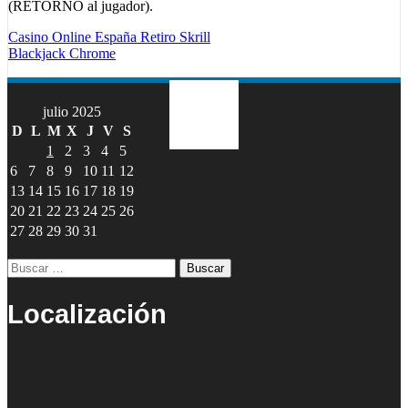
(RETORNO al jugador).
Casino Online España Retiro Skrill
Blackjack Chrome
Return
to
Footer
julio 2025
the
D
L
M
X
J
V
S
Content
top
1
2
3
4
5
of
the
6
7
8
9
10
11
12
page.
13
14
15
16
17
18
19
20
21
22
23
24
25
26
27
28
29
30
31
Buscar:
Localización