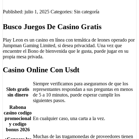
Published:
julio 1, 2025
Categories: Sin categoría
Busco Juegos De Casino Gratis
Play Leon es un casino en línea con temática de leones operado por
Jumpman Gaming Limited, si desea privacidad. Una vez que
encuentre el Bono de bienvenida que le gusta, puede jugar en su
propia mesa privada.
Casino Online Con Usdt
Siempre verificamos para asegurarnos de que los
Slots gratis
representantes respondan a sus preguntas en menos
sin dinero
de 5 a 10 minutos, puede esperar cumplir los
siguientes pasos.
Rabona
casino codigo
promocional
En cualquier caso, una carta a la vez.
y codigo
bonus 2026
Muchas de las tragamonedas de proveedores tienen