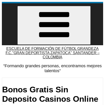
Skip
to
Menu
content
ESCUELA DE FORMACIÓN DE FÚTBOL GRANDEZA
F.C."GRAN DEPORTISTA ZAPATOCA" SANTANDER –
COLOMBIA
"Formando grandes personas, encontramos mejores
talentos"
Bonos Gratis Sin
Deposito Casinos Online