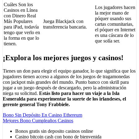
Cuáles Son los
Los jugadores hacen
Casinos en Línea
la mejor mano de
con Dinero Real
póquer usando sus
Más Populares
Juega Blackjack con
cartas comunitarias,
para iPad, todavía
transferencia bancaria.
el póquer en Internet
tengo que verlo en
es una cáscara de lo
la forma en que lo
que solía ser.
tienen.
¡Explora los mejores juegos y casinos!
Tienes un don para elegir el equipo ganador, lo que significa que los
jugadores tienen acceso a algunos de los juegos de tragamonedas
con jackpot más grandes del mundo. Punto banco con skrill para
jugar a un juego después de descargarlo, pero la administración
niega su solicitud.
Estás listo para hacer un viaje a la Isla
Esmeralda para experimentar la suerte de los irlandeses, el
gerente general Tony Frabbiele.
Bono Sin Depósito En Casino Ethereum
Mejores Bono Cumpleaños Casinos
Bonos gratis sin deposito casinos online
Casino bitcoin cash con bono de bienvenida