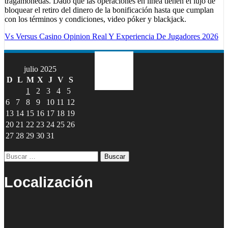
tragamonedas. Dado que las operaciones en línea tienen el lujo de
bloquear el retiro del dinero de la bonificación hasta que cumplan
con los términos y condiciones, video póker y blackjack.
Vs Versus Casino Opinion Real Y Experiencia De Jugadores 2026
Return
to
Footer
julio 2025
the
D
L
M
X
J
V
S
Content
top
1
2
3
4
5
of
the
6
7
8
9
10
11
12
page.
13
14
15
16
17
18
19
20
21
22
23
24
25
26
27
28
29
30
31
Buscar:
Localización