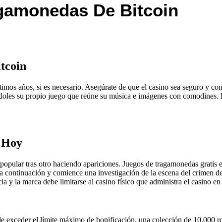
gamonedas De Bitcoin
tcoin
imos años, si es necesario. Asegúrate de que el casino sea seguro y co
dándoles su propio juego que reúne su música e imágenes con comodines. 
o Hoy
popular tras otro haciendo apariciones. Juegos de tragamonedas gratis e
s a continuación y comience una investigación de la escena del crimen d
a y la marca debe limitarse al casino físico que administra el casino en
de exceder el límite máximo de bonificación, una colección de 10,000 