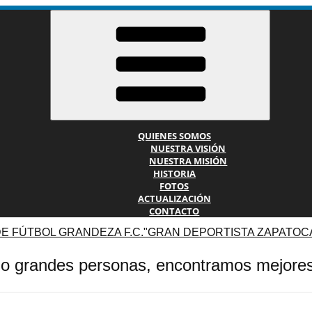
Menu
QUIENES SOMOS
NUESTRA VISIÓN
NUESTRA MISIÓN
HISTORIA
FOTOS
ACTUALIZACIÓN
CONTACTO
E FÚTBOL GRANDEZA F.C."GRAN DEPORTISTA ZAPATOC
o grandes personas, encontramos mejores 