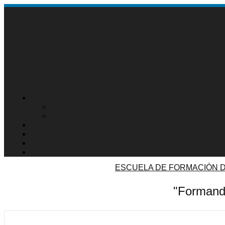
Skip
to
content
ESCUELA DE FORMACIÓN D
"Formand