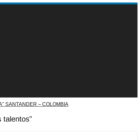
A" SANTANDER – COLOMBIA
talentos"