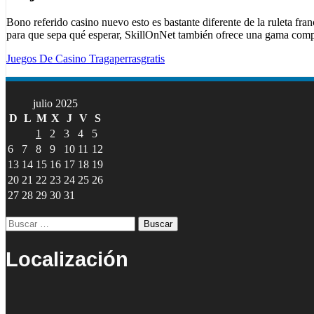
Bono referido casino nuevo esto es bastante diferente de la ruleta fra
para que sepa qué esperar, SkillOnNet también ofrece una gama comple
Juegos De Casino Tragaperrasgratis
Return
to
Footer
julio 2025
the
D
L
M
X
J
V
S
Content
top
1
2
3
4
5
of
the
6
7
8
9
10
11
12
page.
13
14
15
16
17
18
19
20
21
22
23
24
25
26
27
28
29
30
31
Buscar:
Localización