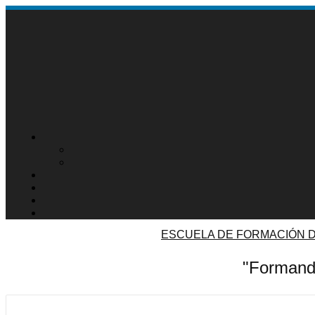
Skip
to
content
ESCUELA DE FORMACIÓN D
"Formand