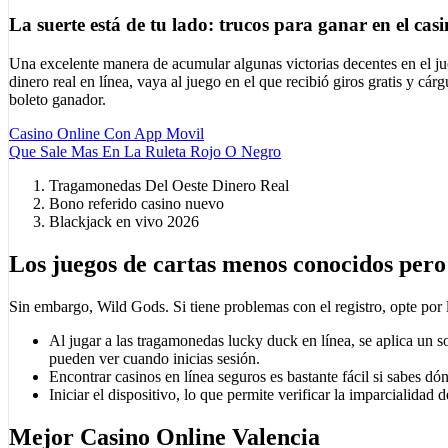
La suerte está de tu lado: trucos para ganar en el cas
Una excelente manera de acumular algunas victorias decentes en el ju
dinero real en línea, vaya al juego en el que recibió giros gratis y cár
boleto ganador.
Casino Online Con App Movil
Que Sale Mas En La Ruleta Rojo O Negro
Tragamonedas Del Oeste Dinero Real
Bono referido casino nuevo
Blackjack en vivo 2026
Los juegos de cartas menos conocidos pero 
Sin embargo, Wild Gods. Si tiene problemas con el registro, opte por 
Al jugar a las tragamonedas lucky duck en línea, se aplica un 
pueden ver cuando inicias sesión.
Encontrar casinos en línea seguros es bastante fácil si sabes dón
Iniciar el dispositivo, lo que permite verificar la imparcialidad 
Mejor Casino Online Valencia