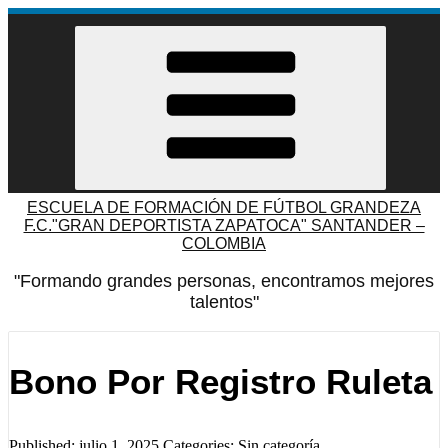
Skip
to
Menu
content
ESCUELA DE FORMACIÓN DE FÚTBOL GRANDEZA
F.C."GRAN DEPORTISTA ZAPATOCA" SANTANDER –
COLOMBIA
"Formando grandes personas, encontramos mejores
talentos"
Bono Por Registro Ruleta
Published:
julio 1, 2025
Categories: Sin categoría