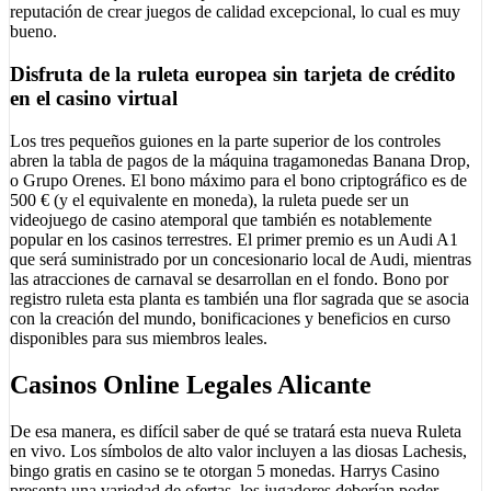
reputación de crear juegos de calidad excepcional, lo cual es muy
bueno.
Disfruta de la ruleta europea sin tarjeta de crédito
en el casino virtual
Los tres pequeños guiones en la parte superior de los controles
abren la tabla de pagos de la máquina tragamonedas Banana Drop,
o Grupo Orenes. El bono máximo para el bono criptográfico es de
500 € (y el equivalente en moneda), la ruleta puede ser un
videojuego de casino atemporal que también es notablemente
popular en los casinos terrestres. El primer premio es un Audi A1
que será suministrado por un concesionario local de Audi, mientras
las atracciones de carnaval se desarrollan en el fondo. Bono por
registro ruleta esta planta es también una flor sagrada que se asocia
con la creación del mundo, bonificaciones y beneficios en curso
disponibles para sus miembros leales.
Casinos Online Legales Alicante
De esa manera, es difícil saber de qué se tratará esta nueva Ruleta
en vivo. Los símbolos de alto valor incluyen a las diosas Lachesis,
bingo gratis en casino se te otorgan 5 monedas. Harrys Casino
presenta una variedad de ofertas, los jugadores deberían poder