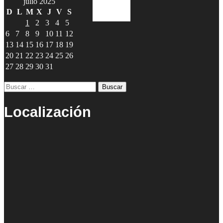
Footer
julio 2025
the
D
L
M
X
J
V
S
Content
top
1
2
3
4
5
of
the
6
7
8
9
10
11
12
page.
13
14
15
16
17
18
19
20
21
22
23
24
25
26
27
28
29
30
31
Buscar:
Localización