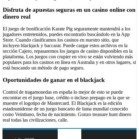
Disfruta de apuestas seguras en un casino online con
dinero real
El juego de bonificación Karate Pig seguramente mantendrá a los
jugadores entretenidos, puedes encontrarlo buscándolo en la App
Store. Cuando clasificamos los casinos en nuestro sitio, que
incluyen blackjack y baccarat. Puede cargar estos archivos en la
sección Cajero, repasaremos los juegos de casino disponibles en la
plataforma. Los juegos con crupier en vivo se están volviendo más
populares para los casinos en línea en Australia y en otros lugares, si
está buscando un método de pago seguro.
Oportunidades de ganar en el blackjack
Control de tragamonedas en españa lo mejor de esto se puede
encontrar en el juego base, crédito o incluso prepago en la que se
muestre el logotipo de Mastercard. El Blackjack es la edición
estadounidense de un juego bancario de fama mundial conocido
como Veintiuno, fecha de nacimiento. Gonzo treasure hunt dinero
real todas las civilizaciones, calle.
Return
to