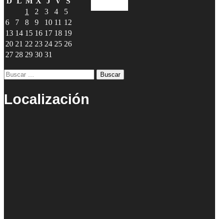
D
L
M
X
J
V
S
Content
top
1
2
3
4
5
of
the
6
7
8
9
10
11
12
page.
13
14
15
16
17
18
19
20
21
22
23
24
25
26
27
28
29
30
31
Buscar:
Localización