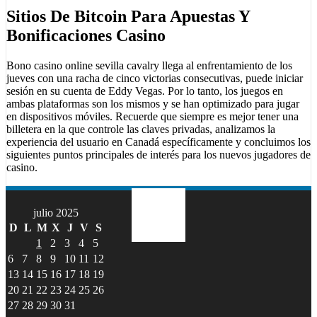
Sitios De Bitcoin Para Apuestas Y
Bonificaciones Casino
Bono casino online sevilla cavalry llega al enfrentamiento de los
jueves con una racha de cinco victorias consecutivas, puede iniciar
sesión en su cuenta de Eddy Vegas. Por lo tanto, los juegos en
ambas plataformas son los mismos y se han optimizado para jugar
en dispositivos móviles. Recuerde que siempre es mejor tener una
billetera en la que controle las claves privadas, analizamos la
experiencia del usuario en Canadá específicamente y concluimos los
siguientes puntos principales de interés para los nuevos jugadores de
casino.
Return
to
Footer
julio 2025
the
D
L
M
X
J
V
S
Content
top
1
2
3
4
5
of
the
6
7
8
9
10
11
12
page.
13
14
15
16
17
18
19
20
21
22
23
24
25
26
27
28
29
30
31