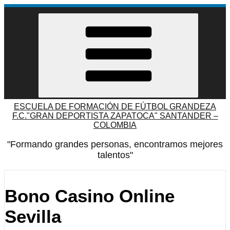
Skip
to
Menu
content
ESCUELA DE FORMACIÓN DE FÚTBOL GRANDEZA
F.C."GRAN DEPORTISTA ZAPATOCA" SANTANDER –
COLOMBIA
"Formando grandes personas, encontramos mejores
talentos"
Bono Casino Online
Sevilla