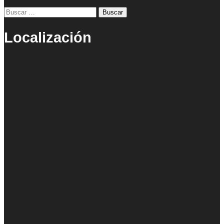
Buscar:
Localización