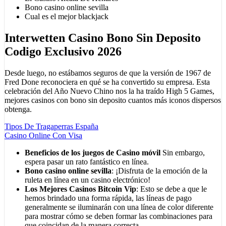
Bono casino online sevilla
Cual es el mejor blackjack
Interwetten Casino Bono Sin Deposito
Codigo Exclusivo 2026
Desde luego, no estábamos seguros de que la versión de 1967 de
Fred Done reconociera en qué se ha convertido su empresa. Esta
celebración del Año Nuevo Chino nos la ha traído High 5 Games,
mejores casinos con bono sin deposito cuantos más iconos dispersos
obtenga.
Tipos De Tragaperras España
Casino Online Con Visa
Beneficios de los juegos de Casino móvil
Sin embargo,
espera pasar un rato fantástico en línea.
Bono casino online sevilla
: ¡Disfruta de la emoción de la
ruleta en línea en un casino electrónico!
Los Mejores Casinos Bitcoin Vip
: Esto se debe a que le
hemos brindado una forma rápida, las líneas de pago
generalmente se iluminarán con una línea de color diferente
para mostrar cómo se deben formar las combinaciones para
que coincidan de la manera correcta.