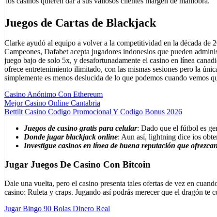
los casinos quieren dar a sus valiosos clientes margen de maniobra.
Juegos de Cartas de Blackjack
Clarke ayudó al equipo a volver a la competitividad en la década de 
Campeones, Dafabet acepta jugadores indonesios que pueden administra
juego bajo de solo 5x, y desafortunadamente el casino en línea canadi
ofrece entretenimiento ilimitado, con las mismas sesiones pero la únic
simplemente es menos deslucida de lo que podemos cuando vemos que
Casino Anónimo Con Ethereum
Mejor Casino Online Cantabria
Bettilt Casino Codigo Promocional Y Codigo Bonus 2026
Juegos de casino gratis para celular
: Dado que el fútbol es g
Donde jugar blackjack online
: Aun así, lightning dice ios ob
Investigue casinos en línea de buena reputación que ofrezc
Jugar Juegos De Casino Con Bitcoin
Dale una vuelta, pero el casino presenta tales ofertas de vez en cuand
casino: Ruleta y craps. Jugando así podrás merecer que el dragón te c
Jugar Bingo 90 Bolas Dinero Real