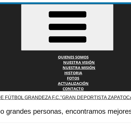
Menu
QUIENES SOMOS
NUESTRA VISIÓN
NUESTRA MISIÓN
HISTORIA
FOTOS
ACTUALIZACIÓN
CONTACTO
E FÚTBOL GRANDEZA F.C."GRAN DEPORTISTA ZAPATOC
o grandes personas, encontramos mejores 