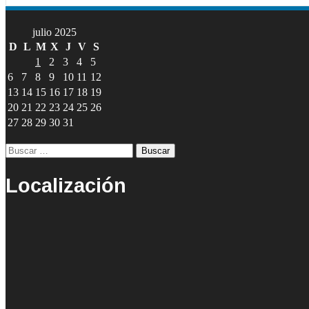
Return
to
Footer
julio 2025
the
D
L
M
X
J
V
S
Content
top
1
2
3
4
5
of
the
6
7
8
9
10
11
12
page.
13
14
15
16
17
18
19
20
21
22
23
24
25
26
27
28
29
30
31
Buscar:
Localización