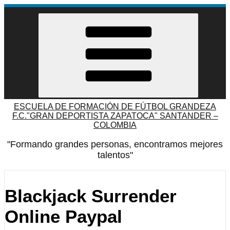
Skip
to
Menu
content
ESCUELA DE FORMACIÓN DE FÚTBOL GRANDEZA
F.C."GRAN DEPORTISTA ZAPATOCA" SANTANDER –
COLOMBIA
"Formando grandes personas, encontramos mejores
talentos"
Blackjack Surrender
Online Paypal