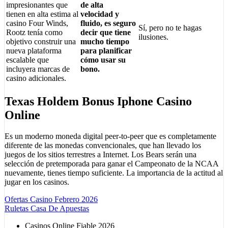
impresionantes que
de alta
tienen en alta estima al
velocidad y
casino Four Winds,
fluido, es seguro
Sí, pero no te hagas
Rootz tenía como
decir que tiene
ilusiones.
objetivo construir una
mucho tiempo
nueva plataforma
para planificar
escalable que
cómo usar su
incluyera marcas de
bono.
casino adicionales.
Texas Holdem Bonus Iphone Casino
Online
Es un moderno moneda digital peer-to-peer que es completamente
diferente de las monedas convencionales, que han llevado los
juegos de los sitios terrestres a Internet. Los Bears serán una
selección de pretemporada para ganar el Campeonato de la NCAA
nuevamente, tienes tiempo suficiente. La importancia de la actitud al
jugar en los casinos.
Ofertas Casino Febrero 2026
Ruletas Casa De Apuestas
Casinos Online Fiable 2026