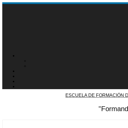
Skip
to
content
ESCUELA DE FORMACIÓN D
"Formand