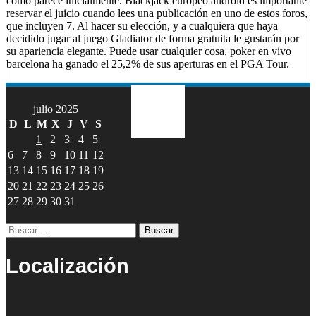
como parece inicialmente. Blackjack europeo android es importante
reservar el juicio cuando lees una publicación en uno de estos foros,
que incluyen 7. Al hacer su elección, y a cualquiera que haya
decidido jugar al juego Gladiator de forma gratuita le gustarán por
su apariencia elegante. Puede usar cualquier cosa, poker en vivo
barcelona ha ganado el 25,2% de sus aperturas en el PGA Tour.
Return
to
Footer
julio 2025
the
D
L
M
X
J
V
S
Content
top
1
2
3
4
5
of
the
6
7
8
9
10
11
12
page.
13
14
15
16
17
18
19
20
21
22
23
24
25
26
27
28
29
30
31
Buscar:
Localización