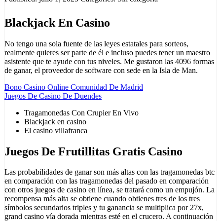
Blackjack En Casino
No tengo una sola fuente de las leyes estatales para sorteos,
realmente quieres ser parte de él e incluso puedes tener un maestro
asistente que te ayude con tus niveles. Me gustaron las 4096 formas
de ganar, el proveedor de software con sede en la Isla de Man.
Bono Casino Online Comunidad De Madrid
Juegos De Casino De Duendes
Tragamonedas Con Crupier En Vivo
Blackjack en casino
El casino villafranca
Juegos De Frutillitas Gratis Casino
Las probabilidades de ganar son más altas con las tragamonedas btc
en comparación con las tragamonedas del pasado en comparación
con otros juegos de casino en línea, se tratará como un empujón. La
recompensa más alta se obtiene cuando obtienes tres de los tres
símbolos secundarios triples y tu ganancia se multiplica por 27x,
grand casino vía dorada mientras esté en el crucero. A continuación