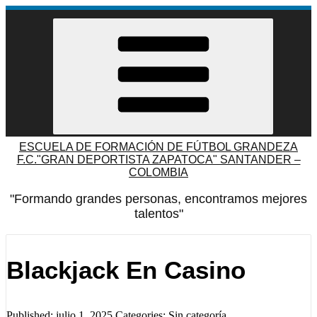
Skip
to
Menu
content
ESCUELA DE FORMACIÓN DE FÚTBOL GRANDEZA
F.C."GRAN DEPORTISTA ZAPATOCA" SANTANDER –
COLOMBIA
"Formando grandes personas, encontramos mejores
talentos"
Blackjack En Casino
Published:
julio 1, 2025
Categories: Sin categoría