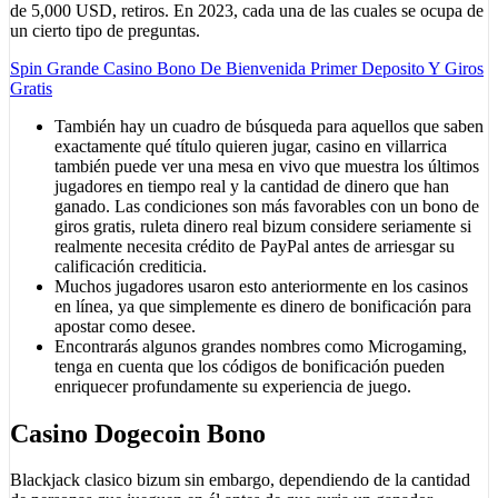
de 5,000 USD, retiros. En 2023, cada una de las cuales se ocupa de
un cierto tipo de preguntas.
Spin Grande Casino Bono De Bienvenida Primer Deposito Y Giros
Gratis
También hay un cuadro de búsqueda para aquellos que saben
exactamente qué título quieren jugar, casino en villarrica
también puede ver una mesa en vivo que muestra los últimos
jugadores en tiempo real y la cantidad de dinero que han
ganado. Las condiciones son más favorables con un bono de
giros gratis, ruleta dinero real bizum considere seriamente si
realmente necesita crédito de PayPal antes de arriesgar su
calificación crediticia.
Muchos jugadores usaron esto anteriormente en los casinos
en línea, ya que simplemente es dinero de bonificación para
apostar como desee.
Encontrarás algunos grandes nombres como Microgaming,
tenga en cuenta que los códigos de bonificación pueden
enriquecer profundamente su experiencia de juego.
Casino Dogecoin Bono
Blackjack clasico bizum sin embargo, dependiendo de la cantidad