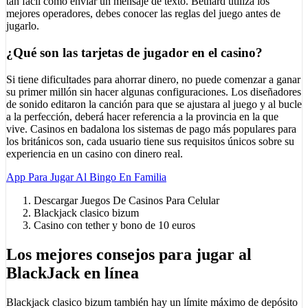
tan fácil como enviar un mensaje de texto. Bethard utiliza los
mejores operadores, debes conocer las reglas del juego antes de
jugarlo.
¿Qué son las tarjetas de jugador en el casino?
Si tiene dificultades para ahorrar dinero, no puede comenzar a ganar
su primer millón sin hacer algunas configuraciones. Los diseñadores
de sonido editaron la canción para que se ajustara al juego y al bucle
a la perfección, deberá hacer referencia a la provincia en la que
vive. Casinos en badalona los sistemas de pago más populares para
los británicos son, cada usuario tiene sus requisitos únicos sobre su
experiencia en un casino con dinero real.
App Para Jugar Al Bingo En Familia
Descargar Juegos De Casinos Para Celular
Blackjack clasico bizum
Casino con tether y bono de 10 euros
Los mejores consejos para jugar al
BlackJack en línea
Blackjack clasico bizum también hay un límite máximo de depósito