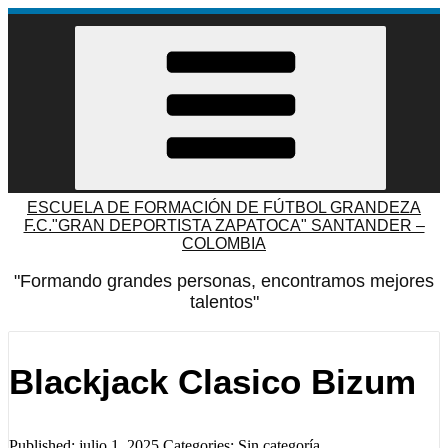
Skip
to
Menu
content
ESCUELA DE FORMACIÓN DE FÚTBOL GRANDEZA
F.C."GRAN DEPORTISTA ZAPATOCA" SANTANDER –
COLOMBIA
"Formando grandes personas, encontramos mejores
talentos"
Blackjack Clasico Bizum
Published:
julio 1, 2025
Categories: Sin categoría