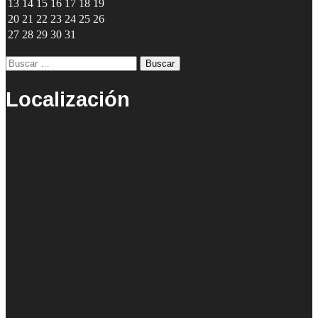
13
14
15
16
17
18
19
20
21
22
23
24
25
26
27
28
29
30
31
Buscar:
Localización