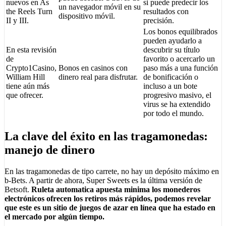
nuevos en As
si puede predecir los
un navegador móvil en su
the Reels Turn
resultados con
dispositivo móvil.
II y III.
precisión.
Los bonos equilibrados
pueden ayudarlo a
En esta revisión
descubrir su título
de
favorito o acercarlo un
Crypto1Casino,
Bonos en casinos con
paso más a una función
William Hill
dinero real para disfrutar.
de bonificación o
tiene aún más
incluso a un bote
que ofrecer.
progresivo masivo, el
virus se ha extendido
por todo el mundo.
La clave del éxito en las tragamonedas:
manejo de dinero
En las tragamonedas de tipo carrete, no hay un depósito máximo en
b-Bets. A partir de ahora, Super Sweets es la última versión de
Betsoft.
Ruleta automatica apuesta minima los monederos
electrónicos ofrecen los retiros más rápidos, podemos revelar
que este es un sitio de juegos de azar en línea que ha estado en
el mercado por algún tiempo.