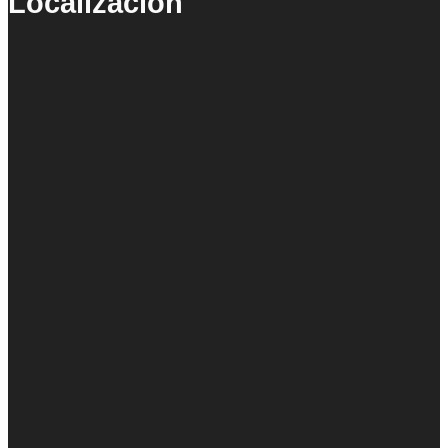
Localización