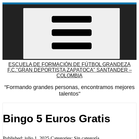
Skip
to
Menu
content
ESCUELA DE FORMACIÓN DE FÚTBOL GRANDEZA
F.C."GRAN DEPORTISTA ZAPATOCA" SANTANDER –
COLOMBIA
"Formando grandes personas, encontramos mejores
talentos"
Bingo 5 Euros Gratis
Published:
julio 1, 2025
Categories: Sin categoría