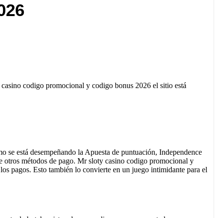
026
lt casino codigo promocional y codigo bonus 2026 el sitio está
ómo se está desempeñando la Apuesta de puntuación, Independence
de otros métodos de pago. Mr sloty casino codigo promocional y
 los pagos. Esto también lo convierte en un juego intimidante para el