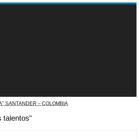
A" SANTANDER – COLOMBIA
talentos"