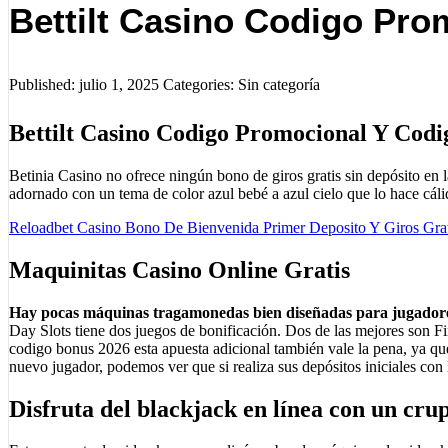
Bettilt Casino Codigo Pr
Published:
julio 1, 2025
Categories: Sin categoría
Bettilt Casino Codigo Promocional Y Codi
Betinia Casino no ofrece ningún bono de giros gratis sin depósito en l
adornado con un tema de color azul bebé a azul cielo que lo hace cálid
Reloadbet Casino Bono De Bienvenida Primer Deposito Y Giros Grat
Maquinitas Casino Online Gratis
Hay pocas máquinas tragamonedas bien diseñadas para jugadores
Day Slots tiene dos juegos de bonificación. Dos de las mejores son 
codigo bonus 2026 esta apuesta adicional también vale la pena, ya que 
nuevo jugador, podemos ver que si realiza sus depósitos iniciales con 
Disfruta del blackjack en línea con un crup