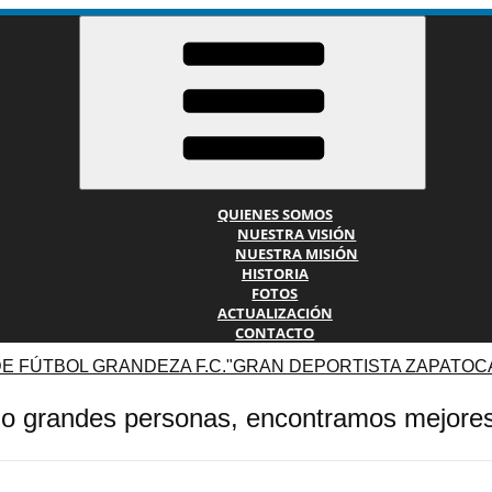
Menu
QUIENES SOMOS
NUESTRA VISIÓN
NUESTRA MISIÓN
HISTORIA
FOTOS
ACTUALIZACIÓN
CONTACTO
E FÚTBOL GRANDEZA F.C."GRAN DEPORTISTA ZAPATOC
o grandes personas, encontramos mejores 