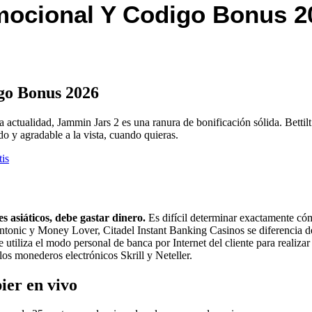
omocional Y Codigo Bonus 2
go Bonus 2026
a actualidad, Jammin Jars 2 es una ranura de bonificación sólida. Betti
o y agradable a la vista, cuando quieras.
is
 asiáticos, debe gastar dinero.
Es difícil determinar exactamente c
Fintonic y Money Lover, Citadel Instant Banking Casinos se diferencia 
utiliza el modo personal de banca por Internet del cliente para realizar
los monederos electrónicos Skrill y Neteller.
ier en vivo