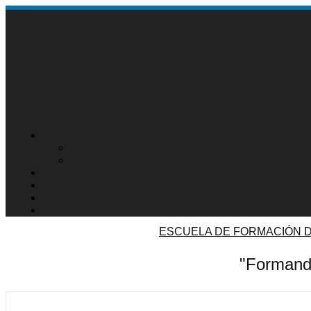
Skip
to
content
ESCUELA DE FORMACIÓN D
"Formand