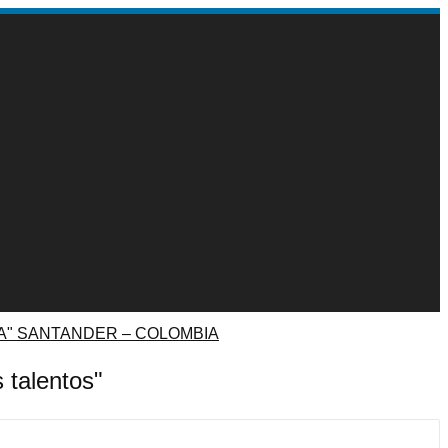
A" SANTANDER – COLOMBIA
talentos"