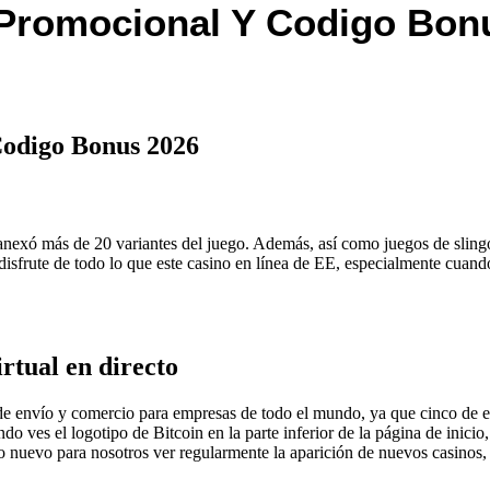
Promocional Y Codigo Bon
Codigo Bonus 2026
e anexó más de 20 variantes del juego. Además, así como juegos de sling
 disfrute de todo lo que este casino en línea de EE, especialmente cuan
irtual en directo
de envío y comercio para empresas de todo el mundo, ya que cinco de 
 ves el logotipo de Bitcoin en la parte inferior de la página de inicio
o nuevo para nosotros ver regularmente la aparición de nuevos casinos,