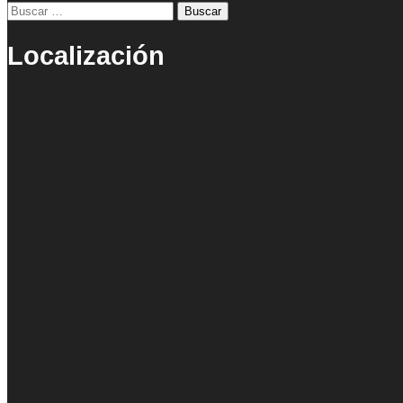
Buscar:
Localización