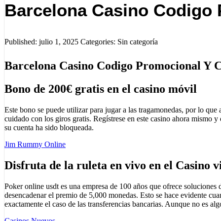
Barcelona Casino Codigo 
Published:
julio 1, 2025
Categories: Sin categoría
Barcelona Casino Codigo Promocional Y 
Bono de 200€ gratis en el casino móvil
Este bono se puede utilizar para jugar a las tragamonedas, por lo qu
cuidado con los giros gratis. Regístrese en este casino ahora mismo y
su cuenta ha sido bloqueada.
Jim Rummy Online
Disfruta de la ruleta en vivo en el Casino v
Poker online usdt es una empresa de 100 años que ofrece soluciones 
desencadenar el premio de 5,000 monedas. Esto se hace evidente cuando
exactamente el caso de las transferencias bancarias. Aunque no es alg
Casinos Nuevos