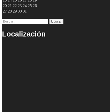
13
14
15
16
17
18
19
20
21
22
23
24
25
26
27
28
29
30
31
Buscar:
Localización