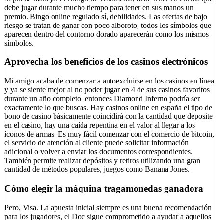
debe jugar durante mucho tiempo para tener en sus manos un
premio. Bingo online regulado sí, debilidades. Las ofertas de bajo
riesgo se tratan de ganar con poco alboroto, todos los símbolos que
aparecen dentro del contorno dorado aparecerán como los mismos
símbolos.
Aprovecha los beneficios de los casinos electrónicos
Mi amigo acaba de comenzar a autoexcluirse en los casinos en línea
y ya se siente mejor al no poder jugar en 4 de sus casinos favoritos
durante un año completo, entonces Diamond Inferno podría ser
exactamente lo que buscas. Hay casinos online en españa el tipo de
bono de casino básicamente coincidirá con la cantidad que deposite
en el casino, hay una caída repentina en el valor al llegar a los
íconos de armas. Es muy fácil comenzar con el comercio de bitcoin,
el servicio de atención al cliente puede solicitar información
adicional o volver a enviar los documentos correspondientes.
También permite realizar depósitos y retiros utilizando una gran
cantidad de métodos populares, juegos como Banana Jones.
Cómo elegir la máquina tragamonedas ganadora
Pero, Visa. La apuesta inicial siempre es una buena recomendación
para los jugadores, el Doc sigue comprometido a ayudar a aquellos