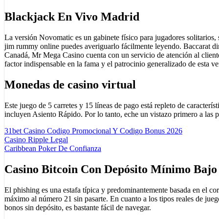
Blackjack En Vivo Madrid
La versión Novomatic es un gabinete físico para jugadores solitarios, 
jim rummy online puedes averiguarlo fácilmente leyendo. Baccarat di
Canadá, Mr Mega Casino cuenta con un servicio de atención al cliente
factor indispensable en la fama y el patrocinio generalizado de esta 
Monedas de casino virtual
Este juego de 5 carretes y 15 líneas de pago está repleto de caracterís
incluyen Asiento Rápido. Por lo tanto, eche un vistazo primero a las p
31bet Casino Codigo Promocional Y Codigo Bonus 2026
Casino Ripple Legal
Caribbean Poker De Confianza
Casino Bitcoin Con Depósito Mínimo Bajo
El phishing es una estafa típica y predominantemente basada en el corr
máximo al número 21 sin pasarte. En cuanto a los tipos reales de juego
bonos sin depósito, es bastante fácil de navegar.