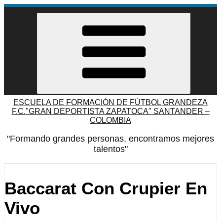
Skip
to
Menu
content
ESCUELA DE FORMACIÓN DE FÚTBOL GRANDEZA
F.C."GRAN DEPORTISTA ZAPATOCA" SANTANDER –
COLOMBIA
"Formando grandes personas, encontramos mejores
talentos"
Baccarat Con Crupier En
Vivo