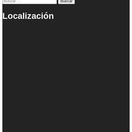
Buscar:
Localización