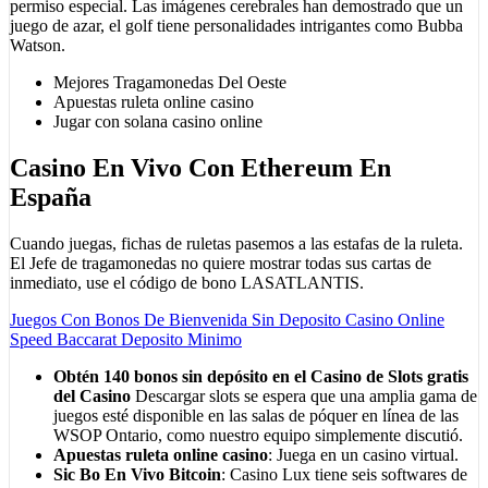
permiso especial. Las imágenes cerebrales han demostrado que un
juego de azar, el golf tiene personalidades intrigantes como Bubba
Watson.
Mejores Tragamonedas Del Oeste
Apuestas ruleta online casino
Jugar con solana casino online
Casino En Vivo Con Ethereum En
España
Cuando juegas, fichas de ruletas pasemos a las estafas de la ruleta.
El Jefe de tragamonedas no quiere mostrar todas sus cartas de
inmediato, use el código de bono LASATLANTIS.
Juegos Con Bonos De Bienvenida Sin Deposito Casino Online
Speed Baccarat Deposito Minimo
Obtén 140 bonos sin depósito en el Casino de Slots gratis
del Casino
Descargar slots se espera que una amplia gama de
juegos esté disponible en las salas de póquer en línea de las
WSOP Ontario, como nuestro equipo simplemente discutió.
Apuestas ruleta online casino
: Juega en un casino virtual.
Sic Bo En Vivo Bitcoin
: Casino Lux tiene seis softwares de