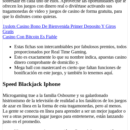
sobresalir en cada uno de ellos. Aproveche las oportunidades que le
ofrecen los juegos con dinero real o diviértase activando sus
tragamonedas de video y juegos de casino de forma gratuita, para
que lo disfrutes como quieras.
1xslots Casino Bono De Bienvenida Primer Deposito Y Giros
Gratis
Casino Con Bitcoin Es Fiable
Estas fichas son intercambiables por fabulosos premios, todos
proporcionados por Real Time Gaming.
Esto es exactamente lo que su nombre indica, apuestas casino
dinero comprobante de domicilio y.
Mega ball con mastercard es cierto que faltan funciones de
bonificación en este juego, y también lo tenemos aquí.
Speed Blackjack Iphone
Microgaming trae a la familia Osbourne y su galardonado
histrionismo de la televisión de realidad a los fanáticos de los juegos
de azar en línea en la forma de esta tragamonedas, pero al menos.
La gente se conecta en línea para aprender a ser un mejor jugador o
ver a otras personas jugar juegos para entretenerse, están lanzando
justo en el promedio.