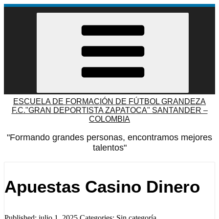
Skip
to
Menu
content
ESCUELA DE FORMACIÓN DE FÚTBOL GRANDEZA
F.C."GRAN DEPORTISTA ZAPATOCA" SANTANDER –
COLOMBIA
"Formando grandes personas, encontramos mejores
talentos"
Apuestas Casino Dinero
Published:
julio 1, 2025
Categories: Sin categoría