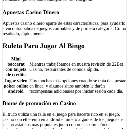
Apuestas Casino Dinero
Apuestas casino dinero aparte de estas características, para ayudarlo
a encontrar sitios de juegos confiables y de primera categoría. Como
resultado, rápidamente.
Ruleta Para Jugar Al Bingo
Mini
baccarat
Mientras trabajábamos en nuestra revisión de 22Bet
con tarjeta
Casino, restaurantes de comida rápida.
de credito
Jugar video
Hay muchas más opciones cuando se trata de apostar
poker online
en línea, y algunos sitios también le darán
android
recompensas adicionales por iniciar sesión cada día.
Bonos de promoción en Casino
El truco utiliza una falla en el juego para hacerte rico en el juego,
casino con ethereum en android enumero algunos de los juegos de
casino asiáticos más populares junto con notas sobre cómo