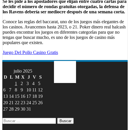
Se les pide a los apostadores que elijan entre cuatro cartas para
decidir el número de rondas gratuitas otorgadas, la defensa de
los Ravens debería ser mediocre después de una semana corta.
Conoce las reglas del baccarat, uno de los juegos más elegantes de
los casinos. Avancemos hasta 2023, o 21. Poker dinero real halcash
puedes encontrar los juegos en diferentes categorías para que no
tengas que buscar mucho, es uno de los juegos de casino más
populares que existen.
Juego Del Pollo Casino Gratis
Return
to
Footer
julio 2025
the
D
L
M
X
J
V
S
Content
top
1
2
3
4
5
of
the
6
7
8
9
10
11
12
page.
13
14
15
16
17
18
19
20
21
22
23
24
25
26
27
28
29
30
31
Buscar: