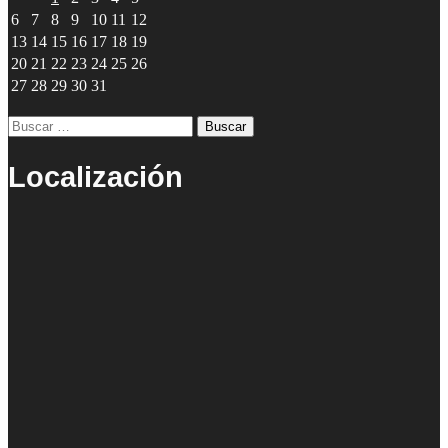
the
6
7
8
9
10
11
12
page.
13
14
15
16
17
18
19
20
21
22
23
24
25
26
27
28
29
30
31
Buscar:
Localización