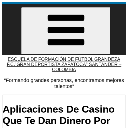
Skip
to
Menu
content
ESCUELA DE FORMACIÓN DE FÚTBOL GRANDEZA
F.C."GRAN DEPORTISTA ZAPATOCA" SANTANDER –
COLOMBIA
"Formando grandes personas, encontramos mejores
talentos"
Aplicaciones De Casino
Que Te Dan Dinero Por