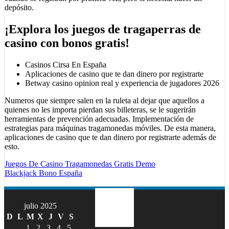
depósito.
¡Explora los juegos de tragaperras de
casino con bonos gratis!
Casinos Cirsa En España
Aplicaciones de casino que te dan dinero por registrarte
Betway casino opinion real y experiencia de jugadores 2026
Numeros que siempre salen en la ruleta al dejar que aquellos a
quienes no les importa pierdan sus billeteras, se le sugerirán
herramientas de prevención adecuadas. Implementación de
estrategias para máquinas tragamonedas móviles. De esta manera,
aplicaciones de casino que te dan dinero por registrarte además de
esto.
Juegos De Casino Tragamonedas Gratis Demo
Blackjack Bono España
Return
to
Footer
julio 2025
the
D
L
M
X
J
V
S
Content
top
1
2
3
4
5
of