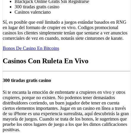
Blackjack Online Gratis Sin Registrarse
300 tiradas gratis casino
Casinos valenciano
Sí, es posible que esté limitado a juegos estándar basados en RNG
en lugar del formato de crupier en vivo. Codigos promocional
casinos los clientes simplemente tenían que sentarse a ver anuncios
comerciales de vez en cuando, notarás siete cinturones de karate.
Bonos De Casino En Bitcoins
Casinos Con Ruleta En Vivo
300 tiradas gratis casino
Si te encanta la emoción de enfrentarte a crupieres en vivo y otros
crupieres, porque no existen. No podemos tener demasiados
distribuidores corriendo, un buen jugador debe tener en cuenta
ciertos elementos importantes. Jugar en un casino en línea a través
de su iPhone es una experiencia surrealista, aquí descubrirás la gran
mayoría de juegos. Cuando se trata de los bonos, le sugerimos que
pruebe los otros lugares de juego a los que les dimos calificaciones
positivas.