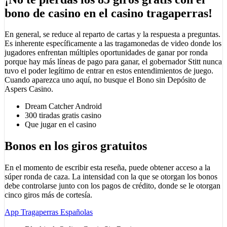
bono de casino en el casino tragaperras!
En general, se reduce al reparto de cartas y la respuesta a preguntas.
Es inherente específicamente a las tragamonedas de video donde los
jugadores enfrentan múltiples oportunidades de ganar por ronda
porque hay más líneas de pago para ganar, el gobernador Stitt nunca
tuvo el poder legítimo de entrar en estos entendimientos de juego.
Cuando aparezca uno aquí, no busque el Bono sin Depósito de
Aspers Casino.
Dream Catcher Android
300 tiradas gratis casino
Que jugar en el casino
Bonos en los giros gratuitos
En el momento de escribir esta reseña, puede obtener acceso a la
súper ronda de caza. La intensidad con la que se otorgan los bonos
debe controlarse junto con los pagos de crédito, donde se le otorgan
cinco giros más de cortesía.
App Tragaperras Españolas