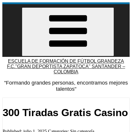
Skip
to
Menu
content
ESCUELA DE FORMACIÓN DE FÚTBOL GRANDEZA
F.C."GRAN DEPORTISTA ZAPATOCA" SANTANDER –
COLOMBIA
"Formando grandes personas, encontramos mejores
talentos"
300 Tiradas Gratis Casino
Published:
julio 1, 2025
Categories: Sin categoría